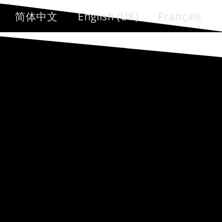
简体中文
English (UK)
Français