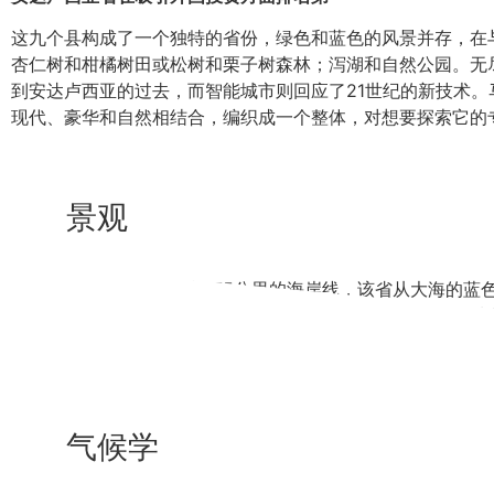
这九个县构成了一个独特的省份，绿色和蓝色的风景并存，在
杏仁树和柑橘树田或松树和栗子树森林；泻湖和自然公园。无
到安达卢西亚的过去，而智能城市则回应了21世纪的新技术
现代、豪华和自然相结合，编织成一个整体，对想要探索它的
景观
崛起于地中海沿岸，沿着175公里的海岸线，该省从大海的
围的乡村环境与城市景观相融合，后者在其基础上保持着五种
基于技术和可持续性的坚实的现在结合起来。这样一来，马拉
以捕捉任何视听项目。
气候学