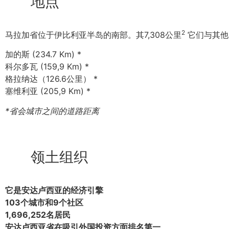
地点
2
马拉加省位于伊比利亚半岛的南部。其7,308公里
它们与其他
加的斯 (234.7 Km) *
科尔多瓦 (159,9 Km) *
格拉纳达（126.6公里） *
塞维利亚 (205,9 Km) *
*省会城市之间的道路距离
领土组织
它是安达卢西亚的经济引擎
103个城市和9个社区
1,696,252名居民
安达卢西亚省在吸引外国投资方面排名第一