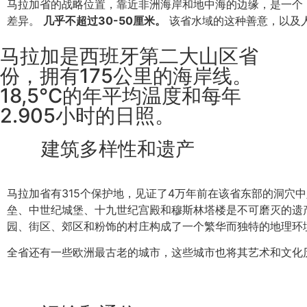
马拉加省的战略位置，靠近非洲海岸和地中海的边缘，是一个 
差异。
几乎不超过30-50厘米。
该省水域的这种善意，以及人
马拉加是西班牙第二大山区省
份，拥有175公里的海岸线。
18,5°C的年平均温度和每年
2.905小时的日照。
建筑多样性和遗产
马拉加省有315个保护地，见证了4万年前在该省东部的洞穴
垒、中世纪城堡、十九世纪宫殿和穆斯林塔楼是不可磨灭的遗
园、街区、郊区和粉饰的村庄构成了一个繁华而独特的地理环
全省还有一些欧洲最古老的城市，这些城市也将其艺术和文化