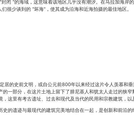
"封闭 "的海域，这意味着该地区几乎没有潮汐。在马拉加海岸
们很少谈到的 "坏海"，使其成为沿海和近海拍摄的最佳地区。
中定居的史前文明，或自公元前800年以来经过这片令人羡慕和
产的一部分，在这片土地上留下了腓尼基人和犹太人走过的狭窄
境，这里有考古遗址、过去和现代及当代的民用和宗教建筑，以
历史的遗迹与最现代的建筑完美地结合在一起，是创新和前沿的