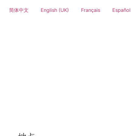
简体中文
English (UK)
Français
Español