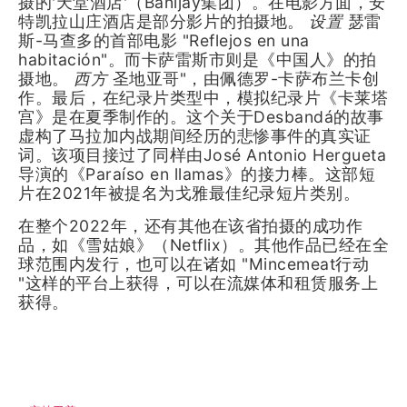
摄的'天堂酒店'（Banijay集团）。在电影方面，安
特凯拉山庄酒店是部分影片的拍摄地。
设置
瑟雷
斯-马查多的首部电影 "Reflejos en una
habitación"。而卡萨雷斯市则是《中国人》的拍
摄地。
西方
圣地亚哥"，由佩德罗-卡萨布兰卡创
作。最后，在纪录片类型中，模拟纪录片《卡莱塔
宫》是在夏季制作的。这个关于Desbandá的故事
虚构了马拉加内战期间经历的悲惨事件的真实证
词。该项目接过了同样由José Antonio Hergueta
导演的《Paraíso en llamas》的接力棒。这部短
片在2021年被提名为戈雅最佳纪录短片类别。
在整个2022年，还有其他在该省拍摄的成功作
品，如《雪姑娘》（Netflix）。其他作品已经在全
球范围内发行，也可以在诸如 "Mincemeat行动
"这样的平台上获得，可以在流媒体和租赁服务上
获得。