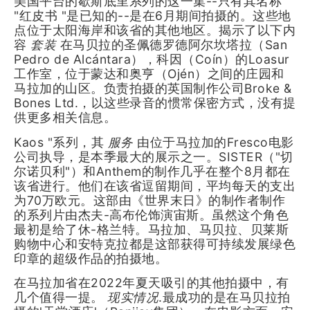
美国平台的歇斯底里系列的这一集--只有其名称
"红皮书 "是已知的--是在6月期间拍摄的。这些地
点位于太阳海岸和该省的其他地区。揭示了以下内
容
套装
在马贝拉的圣佩德罗德阿尔坎塔拉（San
Pedro de Alcántara），科因（Coín）的Loasur
工作室，位于蒙达和奥亨（Ojén）之间的庄园和
马拉加的山区。负责拍摄的英国制作公司Broke &
Bones Ltd.，以这些录音的惯常保密方式，没有提
供更多相关信息。
Kaos "系列，其
服务
由位于马拉加的Fresco电影
公司执导，是本季最大的展示之一。SISTER（"切
尔诺贝利"）和Anthem的制作几乎在整个8月都在
该省进行。他们在该省逗留期间，平均每天的支出
为70万欧元。这部由《世界末日》的制作者制作
的系列片由杰夫-高布伦饰演宙斯。虽然这个角色
最初是给了休-格兰特。马拉加、马贝拉、贝莱斯
购物中心和安特克拉都是这部获得可持续发展绿色
印章的超级作品的拍摄地。
在马拉加省在2022年夏天吸引的其他拍摄中，有
几个值得一提。
现实情况
.最成功的是在马贝拉拍