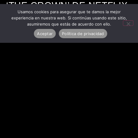
‘THE CROWN’ DE NETFLIX,
HA SIDO ELEGIDO COMO
Usamos cookies para asegurar que te damos la mejor
experiencia en nuestra web. Si continúas usando este sitio,
FINALISTA DEL PREMIO A
asumiremos que estás de acuerdo con ello.
LA MEJOR LOCALIZACIÓN
Aceptar
Política de privacidad
EUROPEA
简体中文
English (UK)
Français
Español