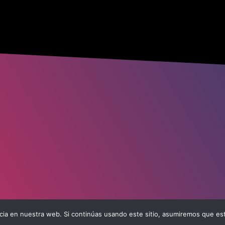
ia en nuestra web. Si continúas usando este sitio, asumiremos que est