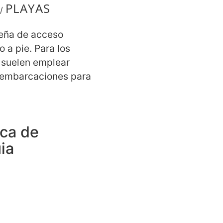
PLAYAS
/
eña de acceso
 a pie. Para los
 suelen emplear
embarcaciones para
ca de
ia
 y restaurantes a menos
(sin aseos cerca ni
antes de fácil acceso)