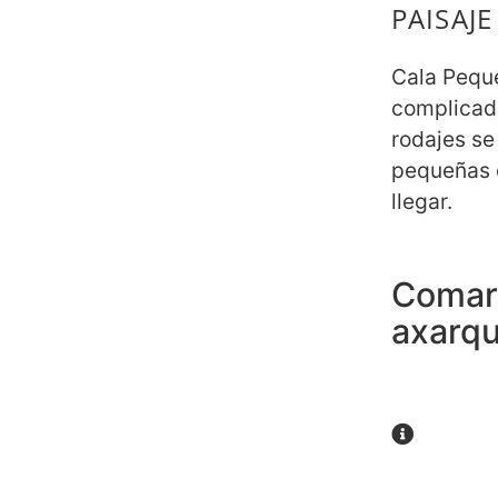
PAISAJE
Cala Pequ
complicado
rodajes se
pequeñas 
llegar.
Comar
axarqu
Hoteles
de 2km 
restaur