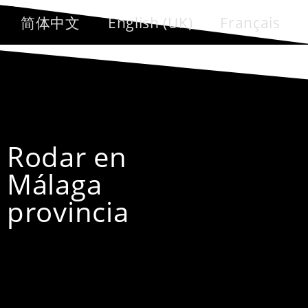
简体中文
English (UK)
Français
Rodar en
Málaga
provincia