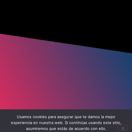
Usamos cookies para asegurar que te damos la mejor
experiencia en nuestra web. Si continúas usando este sitio,
asumiremos que estás de acuerdo con ello.